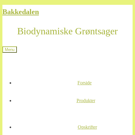
Spring
Spring
Bakkedalen
til
til
navigation
indhold
Biodynamiske Grøntsager
Menu
Forside
Produkter
Opskrifter