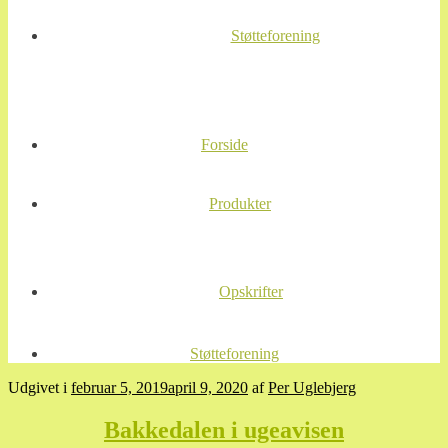
Støtteforening
Forside
Produkter
Opskrifter
Støtteforening
Udgivet i
februar 5, 2019
april 9, 2020
af
Per Uglebjerg
Bakkedalen i ugeavisen