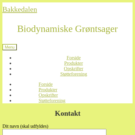
Spring
Spring
Bakkedalen
til
til
navigation
indhold
Biodynamiske Grøntsager
Menu
Forside
Produkter
Opskrifter
Støtteforening
Forside
Produkter
Opskrifter
Støtteforening
Kontakt
Dit navn (skal udfyldes)